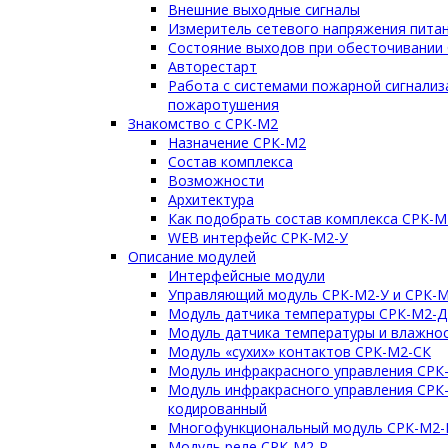
Внешние выходные сигналы
Измеритель сетевого напряжения пита
Состояние выходов при обесточивании
Авторестарт
Работа с системами пожарной сигнализ
пожаротушения
Знакомство с СРК-М2
Назначение СРК-М2
Состав комплекса
Возможности
Архитектура
Как подобрать состав комплекса СРК-М
WEB интерфейс СРК-М2-У
Описание модулей
Интерфейсные модули
Управляющий модуль СРК-М2-У и СРК-М
Модуль датчика температуры СРК-М2-Д
Модуль датчика температуры и влажно
Модуль «сухих» контактов СРК-М2-СК
Модуль инфракрасного управления СРК
Модуль инфракрасного управления СРК
кодированный
Многофункциональный модуль СРК-М2
Модуль реле СРК-М2-Р