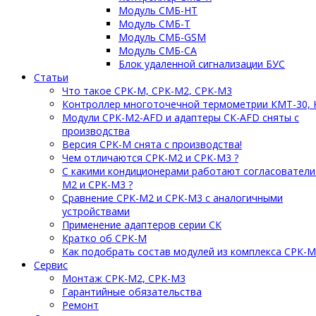
Модуль СМБ-НТ
Модуль СМБ-Т
Модуль СМБ-GSM
Модуль СМБ-СА
Блок удаленной сигнализации БУС
Статьи
Что такое СРК-М, СРК-М2, СРК-М3
Контроллер многоточечной термометрии КМТ-30, 
Модули СРК-М2-AFD и адаптеры СК-AFD сняты с
производства
Версия СРК-М снята с производства!
Чем отличаются СРК-М2 и СРК-М3 ?
С какими кондиционерами работают согласователи
М2 и СРК-М3 ?
Сравнение СРК-М2 и СРК-М3 с аналогичными
устройствами
Применение адаптеров серии СК
Кратко об СРК-М
Как подобрать состав модулей из комплекса СРК-
Сервис
Монтаж СРК-М2, СРК-М3
Гарантийные обязательства
Ремонт