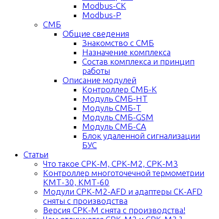
Modbus-СК
Modbus-Р
СМБ
Общие сведения
Знакомство с СМБ
Назначение комплекса
Состав комплекса и принцип
работы
Описание модулей
Контроллер СМБ-К
Модуль СМБ-НТ
Модуль СМБ-Т
Модуль СМБ-GSM
Модуль СМБ-СА
Блок удаленной сигнализации
БУС
Статьи
Что такое СРК-М, СРК-М2, СРК-М3
Контроллер многоточечной термометрии
КМТ-30, КМТ-60
Модули СРК-М2-AFD и адаптеры СК-AFD
сняты с производства
Версия СРК-М снята с производства!