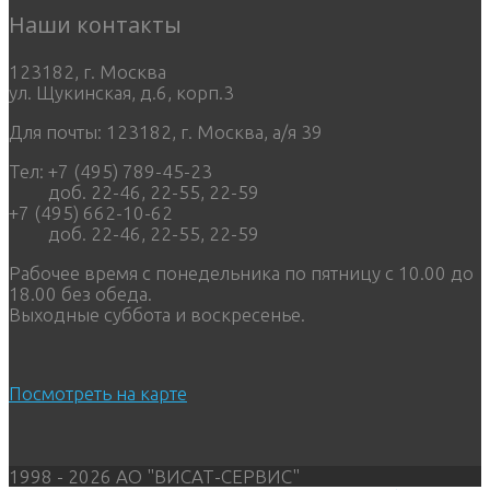
Наши контакты
123182, г. Москва
ул. Щукинская, д.6, корп.3
Для почты: 123182, г. Москва, а/я 39
Тел: +7 (495) 789-45-23
доб. 22-46, 22-55, 22-59
+7 (495) 662-10-62
доб. 22-46, 22-55, 22-59
Рабочее время с понедельника по пятницу с 10.00 до
18.00 без обеда.
Выходные суббота и воскресенье.
Посмотреть на карте
1998 - 2026 АО "ВИСАТ-СЕРВИС"