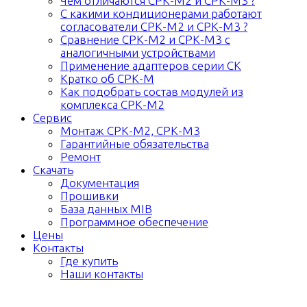
Чем отличаются СРК-М2 и СРК-М3 ?
С какими кондиционерами работают
согласователи СРК-М2 и СРК-М3 ?
Сравнение СРК-М2 и СРК-М3 с
аналогичными устройствами
Применение адаптеров серии СК
Кратко об СРК-М
Как подобрать состав модулей из
комплекса СРК-М2
Сервис
Монтаж СРК-М2, СРК-М3
Гарантийные обязательства
Ремонт
Скачать
Документация
Прошивки
База данных MIB
Программное обеспечение
Цены
Контакты
Где купить
Наши контакты