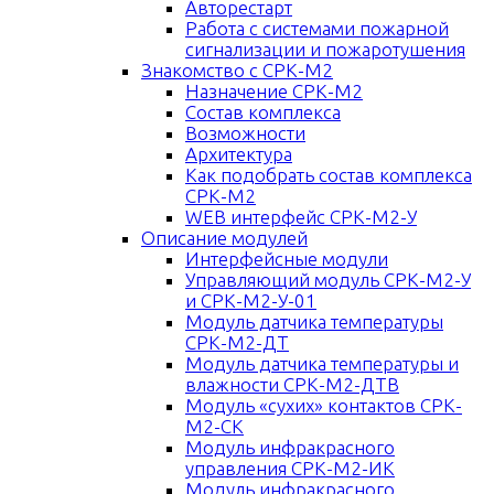
Авторестарт
Работа с системами пожарной
сигнализации и пожаротушения
Знакомство с СРК-М2
Назначение СРК-М2
Состав комплекса
Возможности
Архитектура
Как подобрать состав комплекса
СРК-М2
WEB интерфейс СРК-М2-У
Описание модулей
Интерфейсные модули
Управляющий модуль СРК-М2-У
и СРК-М2-У-01
Модуль датчика температуры
СРК-М2-ДТ
Модуль датчика температуры и
влажности СРК-М2-ДТВ
Модуль «сухих» контактов СРК-
М2-СК
Модуль инфракрасного
управления СРК-М2-ИК
Модуль инфракрасного