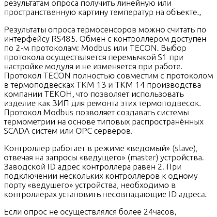
результатам опроса получить линейную или
пространственную картину температур на объекте.,
Результаты опроса термосенсоров можно считать по
интерфейсу RS485. Обмен с контроллером доступен
по 2-м протоколам: Modbus или TECON. Выбор
протокола осуществляется перемычкой S1 при
настройке модуля и не изменяется при работе.
Протокол TECON полностью совместим с протоколом
в термоподвесках ТКМ 13 и ТКМ 14 производства
компании ТЕКОН, что позволяет использовать
изделие как ЗИП для ремонта этих термоподвесок.
Протокол Modbus позволяет создавать системы
термометрии на основе типовых распространённых
SCADA систем или OPC серверов.
Контроллер работает в режиме «ведомый» (slave),
отвечая на запросы «ведущего» (master) устройства.
Заводской ID адрес контроллера равен 2. При
подключении нескольких контроллеров к одному
порту «ведушего» устройства, необходимо в
контроллерах установить несовпадающие ID адреса.
Если опрос не осуществлялся более 24часов,