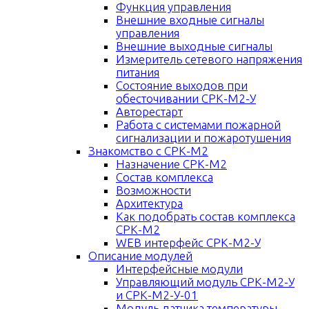
Функция управления
Внешние входные сигналы
управления
Внешние выходные сигналы
Измеритель сетевого напряжения
питания
Состояние выходов при
обесточивании СРК-М2-У
Авторестарт
Работа с системами пожарной
сигнализации и пожаротушения
Знакомство с СРК-М2
Назначение СРК-М2
Состав комплекса
Возможности
Архитектура
Как подобрать состав комплекса
СРК-М2
WEB интерфейс СРК-М2-У
Описание модулей
Интерфейсные модули
Управляющий модуль СРК-М2-У
и СРК-М2-У-01
Модуль датчика температуры