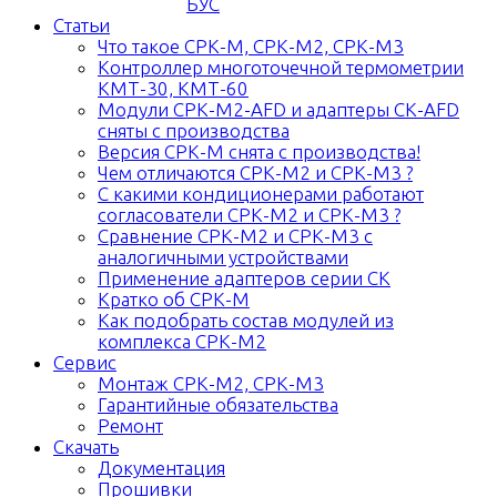
БУС
Статьи
Что такое СРК-М, СРК-М2, СРК-М3
Контроллер многоточечной термометрии
КМТ-30, КМТ-60
Модули СРК-М2-AFD и адаптеры СК-AFD
сняты с производства
Версия СРК-М снята с производства!
Чем отличаются СРК-М2 и СРК-М3 ?
С какими кондиционерами работают
согласователи СРК-М2 и СРК-М3 ?
Сравнение СРК-М2 и СРК-М3 с
аналогичными устройствами
Применение адаптеров серии СК
Кратко об СРК-М
Как подобрать состав модулей из
комплекса СРК-М2
Сервис
Монтаж СРК-М2, СРК-М3
Гарантийные обязательства
Ремонт
Скачать
Документация
Прошивки