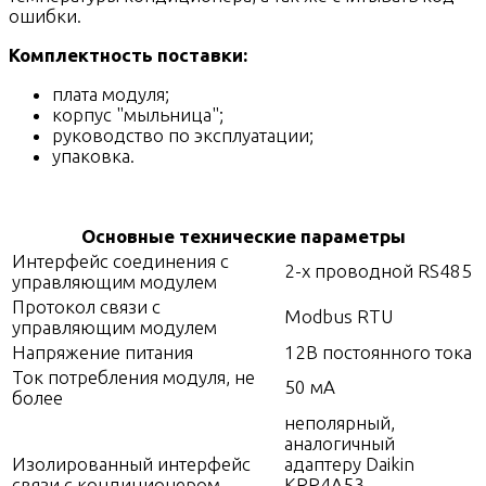
ошибки.
Комплектность поставки:
плата модуля;
корпус "мыльница";
руководство по эксплуатации;
упаковка.
Основные технические параметры
Интерфейс соединения с
2-х проводной RS485
управляющим модулем
Протокол связи с
Modbus RTU
управляющим модулем
Напряжение питания
12В постоянного тока
Ток потребления модуля, не
50 мА
более
неполярный,
аналогичный
Изолированный интерфейс
адаптеру Daikin
связи с кондиционером
KRP4A53,