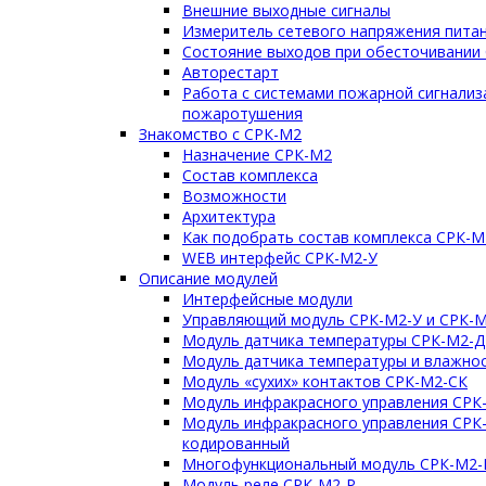
Внешние выходные сигналы
Измеритель сетевого напряжения пита
Состояние выходов при обесточивании
Авторестарт
Работа с системами пожарной сигнализ
пожаротушения
Знакомство с СРК-М2
Назначение СРК-М2
Состав комплекса
Возможности
Архитектура
Как подобрать состав комплекса СРК-М
WEB интерфейс СРК-М2-У
Описание модулей
Интерфейсные модули
Управляющий модуль СРК-М2-У и СРК-М
Модуль датчика температуры СРК-М2-Д
Модуль датчика температуры и влажно
Модуль «сухих» контактов СРК-М2-СК
Модуль инфракрасного управления СРК
Модуль инфракрасного управления СРК
кодированный
Многофункциональный модуль СРК-М2
Модуль реле СРК-М2-Р