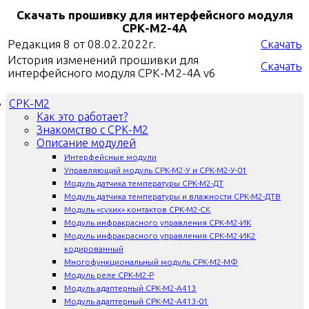
Скачать прошивку для интерфейсного модуля
СРК-М2-4А
Редакция 8 от 08.02.2022г.
Скачать
История изменений прошивки для
Скачать
интерфейсного модуля СРК-М2-4А v6
СРК-М2
Как это работает?
Знакомство с СРК-М2
Описание модулей
Интерфейсные модули
Управляющий модуль СРК-М2-У и СРК-М2-У-01
Модуль датчика температуры СРК-М2-ДТ
Модуль датчика температуры и влажности СРК-М2-ДТВ
Модуль «сухих» контактов СРК-М2-СК
Модуль инфракрасного управления СРК-М2-ИК
Модуль инфракрасного управления СРК-М2-ИК2
кодированный
Многофункциональный модуль СРК-М2-МФ
Модуль реле СРК-М2-Р
Модуль адаптерный СРК-М2-А413
Модуль адаптерный СРК-М2-А413-01