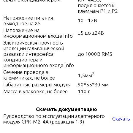
подключается к
клеммам P1 и P2
Напряжение питания
10 - 12В
выходное на Х5
Напряжение на
±5 до ±24В
информационном входе Info
Электрическая прочность
изоляции гальванической
развязки интерфейса
до 1000В RMS
кондиционера и
информационного входа Info
Сечение провода в
2
1,5мм
клеммниках, не более
Габаритные размеры модуля
90*55*30 мм
Масса в упаковке, не более
110 г
Скачать документацию
Руководство по эксплуатации адаптерного
Скачать
модуля СРК-М2-4A (редакция 1.9)