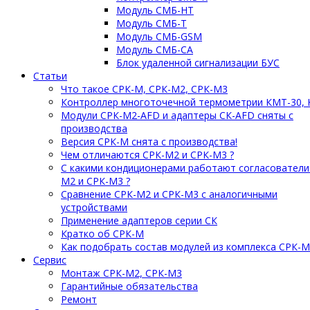
Модуль СМБ-НТ
Модуль СМБ-Т
Модуль СМБ-GSM
Модуль СМБ-СА
Блок удаленной сигнализации БУС
Статьи
Что такое СРК-М, СРК-М2, СРК-М3
Контроллер многоточечной термометрии КМТ-30, 
Модули СРК-М2-AFD и адаптеры СК-AFD сняты с
производства
Версия СРК-М снята с производства!
Чем отличаются СРК-М2 и СРК-М3 ?
С какими кондиционерами работают согласователи
М2 и СРК-М3 ?
Сравнение СРК-М2 и СРК-М3 с аналогичными
устройствами
Применение адаптеров серии СК
Кратко об СРК-М
Как подобрать состав модулей из комплекса СРК-
Сервис
Монтаж СРК-М2, СРК-М3
Гарантийные обязательства
Ремонт