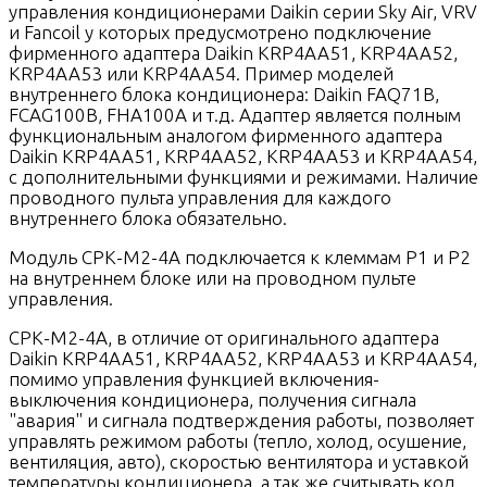
управления кондиционерами Daikin серии Sky Air, VRV
и Fancoil у которых предусмотрено подключение
фирменного адаптера Daikin KRP4AA51, KRP4AA52,
KRP4AA53 или KRP4AA54. Пример моделей
внутреннего блока кондиционера: Daikin FAQ71B,
FCAG100B, FHA100A и т.д. Адаптер является полным
функциональным аналогом фирменного адаптера
Daikin KRP4AA51, KRP4AA52, KRP4AA53 и KRP4AA54,
с дополнительными функциями и режимами. Наличие
проводного пульта управления для каждого
внутреннего блока обязательно.
Модуль СРК-М2-4A подключается к клеммам P1 и P2
на внутреннем блоке или на проводном пульте
управления.
СРК-М2-4A, в отличие от оригинального адаптера
Daikin KRP4AA51, KRP4AA52, KRP4AA53 и KRP4AA54,
помимо управления функцией включения-
выключения кондиционера, получения сигнала
"авария" и сигнала подтверждения работы, позволяет
управлять режимом работы (тепло, холод, осушение,
вентиляция, авто), скоростью вентилятора и уставкой
температуры кондиционера, а так же считывать код