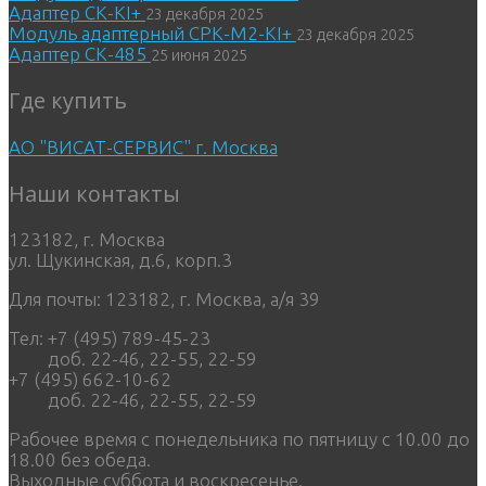
Адаптер СК-KI+
23 декабря 2025
Модуль адаптерный СРК-М2-KI+
23 декабря 2025
Адаптер СК-485
25 июня 2025
Где купить
АО "ВИСАТ-СЕРВИС" г. Москва
Наши контакты
123182, г. Москва
ул. Щукинская, д.6, корп.3
Для почты: 123182, г. Москва, а/я 39
Тел: +7 (495) 789-45-23
доб. 22-46, 22-55, 22-59
+7 (495) 662-10-62
доб. 22-46, 22-55, 22-59
Рабочее время с понедельника по пятницу с 10.00 до
18.00 без обеда.
Выходные суббота и воскресенье.