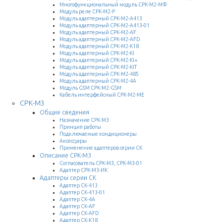
Многофункциональный модуль СРК-М2-МФ
Модуль реле СРК-М2-Р
Модуль адаптерный СРК-М2-А413
Модуль адаптерный СРК-М2-А413-01
Модуль адаптерный СРК-М2-AF
Модуль адаптерный СРК-М2-AFD
Модуль адаптерный СРК-М2-К18
Модуль адаптерный СРК-М2-KI
Модуль адаптерный СРК-М2-KI+
Модуль адаптерный СРК-М2-KIT
Модуль адаптерный СРК-М2-485
Модуль адаптерный СРК-М2-4A
Модуль GSM СРК-М2-GSM
Кабель интерфейсный СРК-М2-ME
СРК-М3
Общие сведения
Назначение СРК-М3
Принцип работы
Подключаемые кондиционеры
Аксессуары
Применение адаптеров серии СК
Описание СРК-М3
Согласователь СРК-М3, СРК-М3-01
Адаптер СРК-М3-ИК
Адаптеры серии СК
Адаптер СК-413
Адаптер СК-413-01
Адаптер СК-4A
Адаптер СК-AF
Адаптер СК-AFD
Адаптер СК-K18