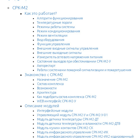
СРК-М2
Как это работает?
Алгоритм функционирования
Температурные пороги
Режимы работы системы
Режим кондиционирования
Режим вентиляции
Вид оборудования
Функция управления
Внешние входные сигналы управления
Внешние выходные сигналы
Измеритель сетевого напряжения питания
Состояние выходов при обесточивании СРК-М2-У
Авторестарт
Работа с системами пожарной сигнализации и пожаротушения
Знакомство с СРК-М2
Назначение СРК-М2
Состав комплекса
Возможности
Архитектура
Как подобрать состав комплекса СРК-М2
WEB интерфейс СРК-М2-У
Описание модулей
Интерфейсные модули
Управляющий модуль СРК-М2-У и СРК-М2-У-01
Модуль датчика температуры СРК-М2-ДТ
Модуль датчика температуры и влажности СРК-М2-ДТВ
Модуль «сухих» контактов СРК-М2-СК
Модуль инфракрасного управления СРК-М2-ИК
Модуль инфракрасного управления СРК-М2-ИК2 кодированный