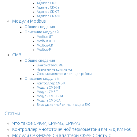
Адаптер СК-KI
Адаптер СК-KI+
Адаптер СК-KIT
Адаптер СК-485
Модули Modbus
Общие сведения
Описание модулей
Modbus-ДТ
Modbus-ДТВ
Modbus-СК
Modbus-Р
СМБ
Общие сведения
Знакомство с СМБ
Назначение комплекса
Состав комплекса и принцип работы
Описание модулей
Контроллер СМБ-К
Модуль СМБ-НТ
Модуль СМБ-Т
Модуль СМБ-GSM
Модуль СМБ-СА
Блок удаленной сигнализации БУС
Статьи
Что такое СРК-М, СРК-М2, СРК-М3
Контроллер многоточечной термометрии КМТ-30, КМТ-60
Модули СРК-М2-AFD и адаптеры СК-AFD сняты с